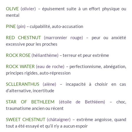
OLIVE
(olivier)
– épuisement suite à un effort physique ou
mental
PINE
(pin)
– culpabilité, auto-accusation
RED CHESTNUT
(marronnier rouge)
– peur ou anxiété
excessive pour les proches
ROCK ROSE
(hélianthème)
– terreur et peur extrême
ROCK WATER
(eau de roche)
– perfectionnisme, abnégation,
principes rigides, auto-répression
SCLLERANTHUS
(alène)
– incapacité à choisir en cas
d’alternative, incertitude
STAR OF BETHLEEM
(étoile de Bethléem)
– choc,
traumatisme ancien ou récent
SWEET CHESTNUT
(châtaigner)
– extrême angoisse, quand
tout a été essayé et qu’il n’y a aucun espoir