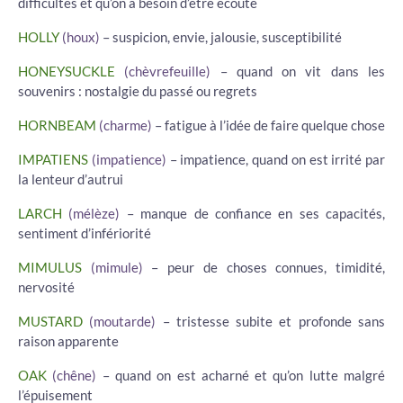
difficultés et qu’on a besoin d’être écouté
HOLLY
(houx)
– suspicion, envie, jalousie, susceptibilité
HONEYSUCKLE
(chèvrefeuille)
– quand on vit dans les
souvenirs : nostalgie du passé ou regrets
HORNBEAM
(charme)
– fatigue à l’idée de faire quelque chose
IMPATIENS
(impatience)
– impatience, quand on est irrité par
la lenteur d’autrui
LARCH
(mélèze)
– manque de confiance en ses capacités,
sentiment d’infériorité
MIMULUS
(mimule)
– peur de choses connues, timidité,
nervosité
MUSTARD
(moutarde)
– tristesse subite et profonde sans
raison apparente
OAK
(chêne)
– quand on est acharné et qu’on lutte malgré
l’épuisement